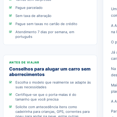
Pague parcelado
Uma
com
Sem taxa de alteração
Pague sem taxas no cartão de crédito
A A
na 
Atendimento 7 dias por semana, em
português
O p
Já 
car
Conselhos para alugar um carro sem
Na 
aborrecimentos
des
Escolha o modelo que realmente se adapte às
Mai
suas necessidades
pla
Certifique-se que o porta-malas é do
tamanho que você precisa
A A
Solicite com antecedência itens como
Par
cadeirinha para crianças, GPS, correntes para
pneu para andar na neve, entre outras