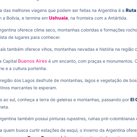
Ruta
 das melhores viagens que podem ser feitas na Argentina é a
Ushuaia
 a Bolívia, e termina em
, na fronteira com a Antártida.
rgentina oferece clima seco, montanhas coloridas e formações rocho
lista de lugares para conhecer.
aís também oferece vihos, montanhas nevadas e história na região 
Buenos Aires
a Capital
é um encanto, com praças e monumentos. Co
ne e a cultura portenha.
região dos Lagos desfrute de montanhas, lagos e vegetação de bo
tinos marcantes te esperam.
El 
s ao sul, conheça a terra de geleiras e montanhas, passando por
neta.
rgentina também possui pinturas rupestres, ruínas pré-colombiana
a quem busca curtir estações de esqui, o inverno da Argentina ofer