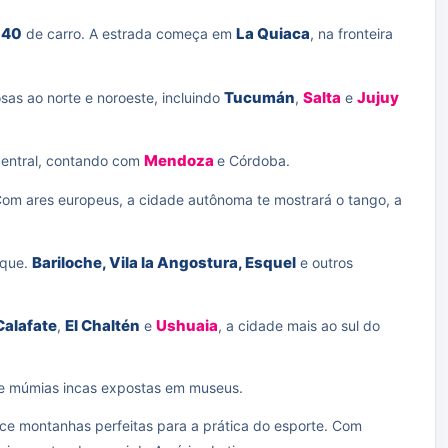
 40
La Quiaca
de carro. A estrada começa em
, na fronteira
Tucumán
Salta
Jujuy
sas ao norte e noroeste, incluindo
,
e
Mendoza
central, contando com
e Córdoba.
m ares europeus, a cidade autônoma te mostrará o tango, a
Bariloche, Vila la Angostura, Esquel
sque.
e outros
Calafate
El Chaltén
Ushuaia
,
e
, a cidade mais ao sul do
s e múmias incas expostas em museus.
ece montanhas perfeitas para a prática do esporte. Com